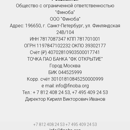
Общество с ограниченной ответственностью
"Финоба"
ООО "Финоба"
Адрес: 196650, г. Санкт-Петербург, ул. Финляндская
24В/104
ИНН 7817087347 КПП 781701001
ОГРН 1197847102232 ОКПО 39302177
Счёт (₽) 40702810903500017741
ТОЧКА ПАО БАНКА "ФК ОТКРЫТИЕ"
Город Москва
БИК 044525999
Корр. счёт 30101810845250000999
e mail: info@finoba.org
Тел.: + 7 812 408 24 53, +7 495 409 24 53
Директор Кирилл Викторович Иванов
+7 812 408 24 53 +7 495 409 24 53